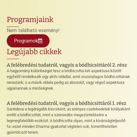
Programjaink
Nem található esemény!
Programok
Legújabb cikkek
A felébredési tudatról, vagyis a bódhicsittáról 2. rész
A hagyomány különbséget tesz a bódhicsitta két aspektusa között:
egyfelől rendelkezik egy aktív oldallal, amit viszonylagos bódhicsittának
nevezünk; s a másik oldala pedig az abszolút, vagy végső aspektusa
ugyanannak a minőségnek.
A felébredési tudatról, vagyis a bódhicsittáról 1. rész
Santideva a legdrágább kincsként, az erényes cselekedetek királyaként
említi a bódhicsittát, mint a szenvedés megszüntetésére a
legmegfelelőbb eszközt. A bódhicsitta olyan, mint a kívánságteljesítő
fa: ezzel minden Dharma gyakorlat végtelen sok, kimeríthetetlen
gyümölcsöt terem.