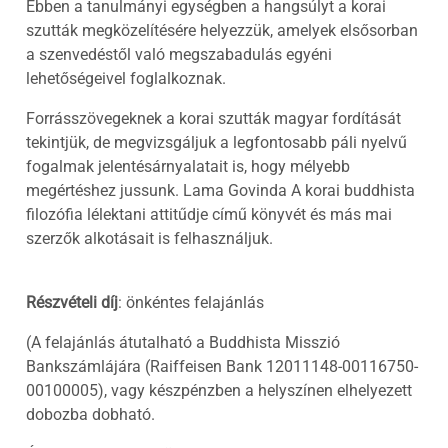
Ebben a tanulmányi egységben a hangsúlyt a korai
szutták megközelítésére helyezzük, amelyek elsősorban
a szenvedéstől való megszabadulás egyéni
lehetőségeivel foglalkoznak.
Forrásszövegeknek a korai szutták magyar fordítását
tekintjük, de megvizsgáljuk a legfontosabb páli nyelvű
fogalmak jelentésárnyalatait is, hogy mélyebb
megértéshez jussunk. Lama Govinda A korai buddhista
filozófia lélektani attitűdje című könyvét és más mai
szerzők alkotásait is felhasználjuk.
Részvételi díj
: önkéntes felajánlás
(A felajánlás átutalható a Buddhista Misszió
Bankszámlájára (Raiffeisen Bank 12011148-00116750-
00100005), vagy készpénzben a helyszínen elhelyezett
dobozba dobható.