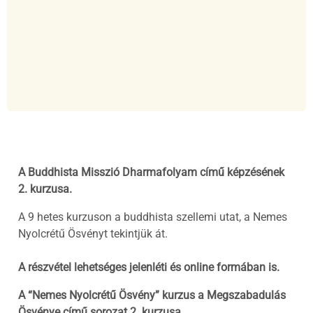
A Buddhista Misszió Dharmafolyam című képzésének
2. kurzusa.
A 9 hetes kurzuson a buddhista szellemi utat, a Nemes
Nyolcrétű Ösvényt tekintjük át.
A részvétel lehetséges jelenléti és online formában is.
A “Nemes Nyolcrétű Ösvény” kurzus a Megszabadulás
Ösvénye című sorozat 2. kurzusa.