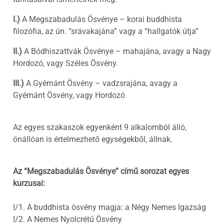
I.)
A Megszabadulás Ösvénye – korai buddhista
filozófia, az ún. “srávakajána” vagy a “hallgatók útja”
II.)
A Bódhiszattvák Ösvénye – mahajána, avagy a Nagy
Hordozó, vagy Széles Ösvény.
III.)
A Gyémánt Ösvény – vadzsrajána, avagy a
Gyémánt Ösvény, vagy Hordozó
Az egyes szakaszok egyenként 9 alkalomból álló,
önállóan is értelmezhető egységekből, állnak.
Az “Megszabadulás Ösvénye” című sorozat egyes
kurzusai:
I/1. A buddhista ösvény magja: a Négy Nemes Igazság
I/2. A Nemes Nyolcrétű Ösvény