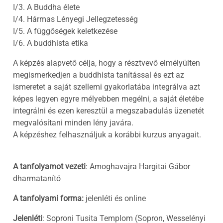
I/3. A Buddha élete
I/4. Hármas Lényegi Jellegzetesség
I/5. A függőségek keletkezése
I/6. A buddhista etika
A képzés alapvető célja, hogy a résztvevő elmélyülten
megismerkedjen a buddhista tanítással és ezt az
ismeretet a saját szellemi gyakorlatába integrálva azt
képes legyen egyre mélyebben megélni, a saját életébe
integrálni és ezen keresztül a megszabadulás üzenetét
megvalósítani minden lény javára.
A képzéshez felhasználjuk a korábbi kurzus anyagait.
A tanfolyamot vezeti
: Amoghavajra Hargitai Gábor
dharmatanító
A tanfolyami forma:
jelenléti és online
Jelenléti
: Soproni Tusita Templom (Sopron, Wesselényi