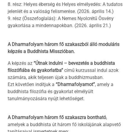
8. rész: Helyes éberség és Helyes elmélyedés: A tudatos
jelenlét és a valóság felismerése. (2026. április 14.)
9. rész (Összefoglalás): A Nemes Nyolcrétű Ösvény
gyakorlása a mindennapokban. (2026. április 21.)
A Dharmafolyam három fő szakaszból álló moduláris
képzés a Buddhista Misszióban.
A képzés az
“Útnak indulni – bevezetés a buddhista
filozófiába és gyakorlatba”
című kurzussal indul azok
számára, akik teljesen újak a buddhizmusban.
Ezt követően indítjuk a
“Dharmafolyamot”
, amely a
buddhista filozófia és gyakorlat elmélyült
tanulmányozására nyújt lehetőséget.
A Dharmafolyam három fő szakaszra bontható
,
amelyek a buddhista út három fő iskolájának alapvető
tanításaival ismertetnek meg: