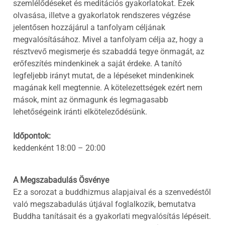
szemlélődéseket és meditációs gyakorlatokat. Ezek
olvasása, illetve a gyakorlatok rendszeres végzése
jelentősen hozzájárul a tanfolyam céljának
megvalósításához. Mivel a tanfolyam célja az, hogy a
résztvevő megismerje és szabaddá tegye önmagát, az
erőfeszítés mindenkinek a saját érdeke. A tanító
legfeljebb irányt mutat, de a lépéseket mindenkinek
magának kell megtennie. A kötelezettségek ezért nem
mások, mint az önmagunk és legmagasabb
lehetőségeink iránti elköteleződésünk.
Időpontok:
keddenként 18:00 – 20:00
A Megszabadulás Ösvénye
Ez a sorozat a buddhizmus alapjaival és a szenvedéstől
való megszabadulás útjával foglalkozik, bemutatva
Buddha tanításait és a gyakorlati megvalósítás lépéseit.