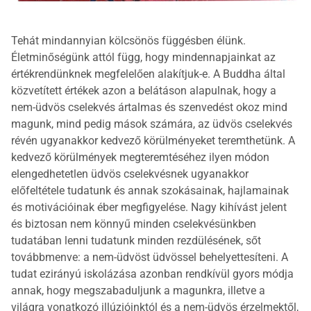
Tehát mindannyian kölcsönös függésben élünk.
Életminőségünk attól függ, hogy mindennapjainkat az
értékrendünknek megfelelően alakítjuk-e. A Buddha által
közvetített értékek azon a belátáson alapulnak, hogy a
nem-üdvös cselekvés ártalmas és szenvedést okoz mind
magunk, mind pedig mások számára, az üdvös cselekvés
révén ugyanakkor kedvező körülményeket teremthetünk. A
kedvező körülmények megteremtéséhez ilyen módon
elengedhetetlen üdvös cselekvésnek ugyanakkor
előfeltétele tudatunk és annak szokásainak, hajlamainak
és motivációinak éber megfigyelése. Nagy kihívást jelent
és biztosan nem könnyű minden cselekvésünkben
tudatában lenni tudatunk minden rezdülésének, sőt
továbbmenve: a nem-üdvöst üdvössel behelyettesíteni. A
tudat ezirányú iskolázása azonban rendkívül gyors módja
annak, hogy megszabaduljunk a magunkra, illetve a
világra vonatkozó illúzióinktól és a nem-üdvös érzelmektől,