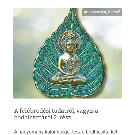
,
Amoghavajra
Khémá
A felébredési tudatról, vagyis a
bódhicsittáról 2. rész
A hagyomány különbséget tesz a bódhicsitta két