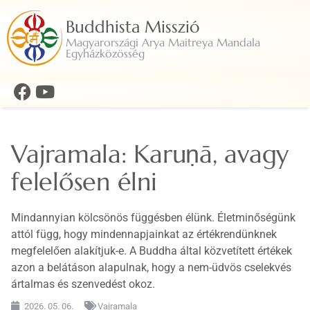
Buddhista Misszió
Magyarországi Arya Maitreya Mandala
Egyházközösség
Vajramala: Karuṇā, avagy
felelősen élni
Mindannyian kölcsönös függésben élünk. Életminőségünk
attól függ, hogy mindennapjainkat az értékrendünknek
megfelelően alakítjuk-e. A Buddha által közvetített értékek
azon a belátáson alapulnak, hogy a nem-üdvös cselekvés
ártalmas és szenvedést okoz.
2026. 05. 06.
Vajramala