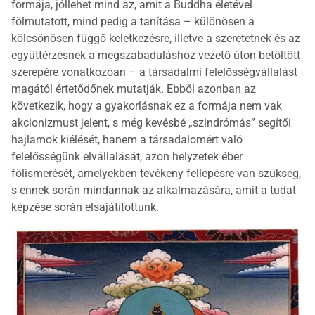
formája, jóllehet mind az, amit a Buddha életével
fölmutatott, mind pedig a tanítása – különösen a
kölcsönösen függő keletkezésre, illetve a szeretetnek és az
együttérzésnek a megszabaduláshoz vezető úton betöltött
szerepére vonatkozóan – a társadalmi felelősségvállalást
magától értetődőnek mutatják. Ebből azonban az
következik, hogy a gyakorlásnak ez a formája nem vak
akcionizmust jelent, s még kevésbé „szindrómás” segítői
hajlamok kiélését, hanem a társadalomért való
felelősségünk elvállalását, azon helyzetek éber
fölismerését, amelyekben tevékeny fellépésre van szükség,
s ennek során mindannak az alkalmazására, amit a tudat
képzése során elsajátítottunk.