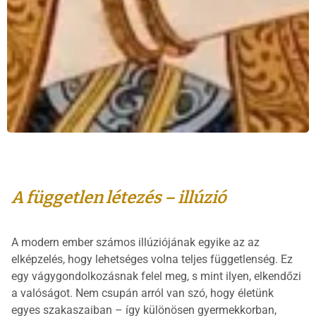
A független létezés – illúzió
A modern ember számos illúziójának egyike az az
elképzelés, hogy lehetséges volna teljes függetlenség. Ez
egy vágygondolkozásnak felel meg, s mint ilyen, elkendőzi
a valóságot. Nem csupán arról van szó, hogy életünk
egyes szakaszaiban – így különösen gyermekkorban,