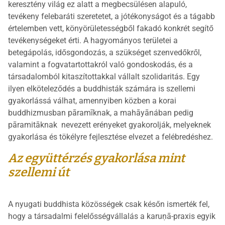
keresztény világ ez alatt a megbecsülésen alapuló,
tevékeny felebaráti szeretetet, a jótékonyságot és a tágabb
értelemben vett, könyörületességből fakadó konkrét segítő
tevékenységeket érti. A hagyományos területei a
betegápolás, idősgondozás, a szükséget szenvedőkről,
valamint a fogvatartottakról való gondoskodás, és a
társadalomból kitaszítottakkal vállalt szolidaritás. Egy
ilyen elköteleződés a buddhisták számára is szellemi
gyakorlássá válhat, amennyiben közben a korai
buddhizmusban pāramīknak, a mahāyānában pedig
pāramitāknak nevezett erényeket gyakorolják, melyeknek
gyakorlása és tökélyre fejlesztése elvezet a felébredéshez.
Az együttérzés gyakorlása mint
szellemi út
A nyugati buddhista közösségek csak későn ismerték fel,
hogy a társadalmi felelősségvállalás a karuṇā-praxis egyik