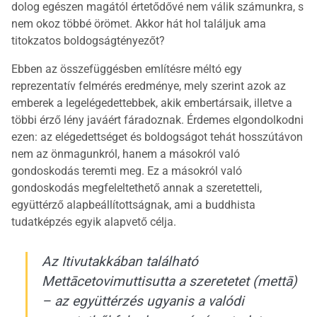
dolog egészen magától értetődővé nem válik számunkra, s
nem okoz többé örömet. Akkor hát hol találjuk ama
titokzatos boldogságtényezőt?
Ebben az összefüggésben említésre méltó egy
reprezentatív felmérés eredménye, mely szerint azok az
emberek a legelégedettebbek, akik embertársaik, illetve a
többi érző lény javáért fáradoznak. Érdemes elgondolkodni
ezen: az elégedettséget és boldogságot tehát hosszútávon
nem az önmagunkról, hanem a másokról való
gondoskodás teremti meg. Ez a másokról való
gondoskodás megfeleltethető annak a szeretetteli,
együttérző alapbeállítottságnak, ami a buddhista
tudatképzés egyik alapvető célja.
Az Itivutakkában található
Mettācetovimuttisutta a szeretetet (mettā)
– az együttérzés ugyanis a valódi