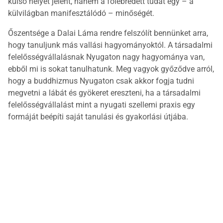
külső helyet jelent, hanem a fölébredett tudat egy – a
külvilágban manifesztálódó – minőségét.
Őszentsége a Dalai Láma rendre felszólít bennünket arra,
hogy tanuljunk más vallási hagyományoktól. A társadalmi
felelősségvállalásnak Nyugaton nagy hagyománya van,
ebből mi is sokat tanulhatunk. Meg vagyok győződve arról,
hogy a buddhizmus Nyugaton csak akkor fogja tudni
megvetni a lábát és gyökeret ereszteni, ha a társadalmi
felelősségvállalást mint a nyugati szellemi praxis egy
formáját beépíti saját tanulási és gyakorlási útjába.