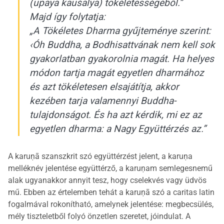
(upāya kauśalya) tökéletességéből.”
Majd így folytatja:
„A Tökéletes Dharma gyűjteménye szerint:
‹Óh Buddha, a Bodhisattvának nem kell sok
gyakorlatban gyakorolnia magát. Ha helyes
módon tartja magát egyetlen dharmához
és azt tökéletesen elsajátítja, akkor
kezében tarja valamennyi Buddha-
tulajdonságot. És ha azt kérdik, mi ez az
egyetlen dharma: a Nagy Együttérzés az.”
A karuṇā szanszkrit szó együttérzést jelent, a karuṇa
melléknév jelentése együttérző, a karuṇam semlegesnemű
alak ugyanakkor annyit tesz, hogy cselekvés vagy üdvös
mű. Ebben az értelemben tehát a karuṇā szó a caritas latin
fogalmával rokonítható, amelynek jelentése: megbecsülés,
mély tiszteletből folyó önzetlen szeretet, jóindulat. A