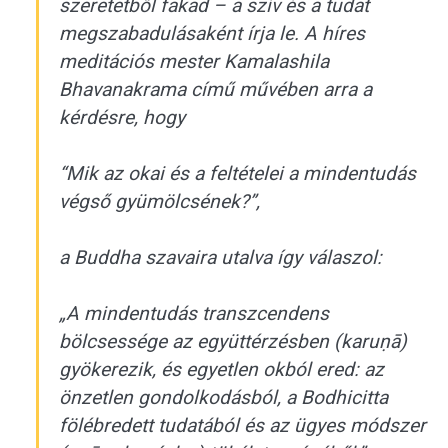
szeretetből fakad – a szív és a tudat
megszabadulásaként írja le. A híres
meditációs mester Kamalashila
Bhavanakrama című művében arra a
kérdésre, hogy
“Mik az okai és a feltételei a mindentudás
végső gyümölcsének?”,
a Buddha szavaira utalva így válaszol:
„A mindentudás transzcendens
bölcsessége az együttérzésben (karuṇā)
gyökerezik, és egyetlen okból ered: az
önzetlen gondolkodásból, a Bodhicitta
fölébredett tudatából és az ügyes módszer