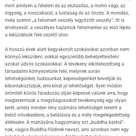
mint amilyen a félelem és az elutasítás, a mohó vágy, az
irigység, a rosszakarat, a lustaság és az önzés. A mondás,
mely szerint „a felismert veszély legyőzött veszély”, itt is
érvényesül: a veszélyes hajlamok felismerése az első lépés
a leküzdésük felé vezető úton.
A hosszú évek alatt begyakorolt szokásokat azonban nem
könnyű leküzdeni; sokkal egyszerűbb behelyettesíteni
azokat üdvös szokásokkal. A tevékeny elkötelezettség a
társadalmi környezetünk felé, melynek során
tehetségünket, tudásunkat, képességeinket bevetjük és
kibontakoztatjuk, erre kínál jó lehetőséget. Ilyen módon
örömteli közös fáradozás útján képessé válunk arra, hogy
megteremtsük a megvilágosodott tevékenység egy olyan
terét, amely minden lény számára lehetőséget teremt a
belső növekedésre, a belátásra és a mély megelégedettség
átélésére. A mahāyāna hagyomány ezt „buddha kṣetrá”-
nak, vagyis Buddha-földnek nevezi, ami azonban nem egy