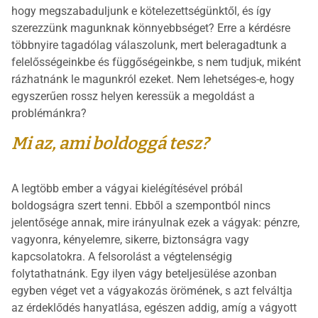
hogy megszabaduljunk e kötelezettségünktől, és így
szerezzünk magunknak könnyebbséget? Erre a kérdésre
többnyire tagadólag válaszolunk, mert beleragadtunk a
felelősségeinkbe és függőségeinkbe, s nem tudjuk, miként
rázhatnánk le magunkról ezeket. Nem lehetséges-e, hogy
egyszerűen rossz helyen keressük a megoldást a
problémánkra?
Mi az, ami boldoggá tesz?
A legtöbb ember a vágyai kielégítésével próbál
boldogságra szert tenni. Ebből a szempontból nincs
jelentősége annak, mire irányulnak ezek a vágyak: pénzre,
vagyonra, kényelemre, sikerre, biztonságra vagy
kapcsolatokra. A felsorolást a végtelenségig
folytathatnánk. Egy ilyen vágy beteljesülése azonban
egyben véget vet a vágyakozás örömének, s azt felváltja
az érdeklődés hanyatlása, egészen addig, amíg a vágyott