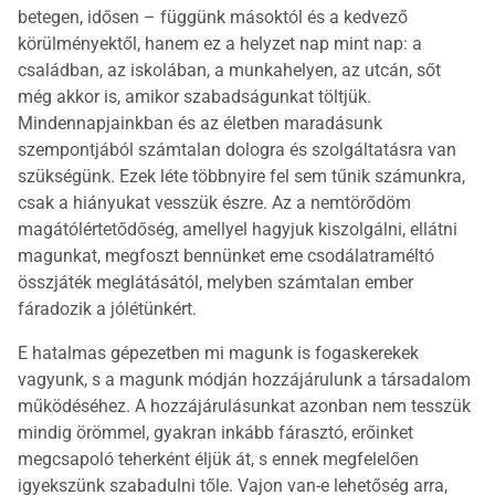
betegen, idősen – függünk másoktól és a kedvező
körülményektől, hanem ez a helyzet nap mint nap: a
családban, az iskolában, a munkahelyen, az utcán, sőt
még akkor is, amikor szabadságunkat töltjük.
Mindennapjainkban és az életben maradásunk
szempontjából számtalan dologra és szolgáltatásra van
szükségünk. Ezek léte többnyire fel sem tűnik számunkra,
csak a hiányukat vesszük észre. Az a nemtörődöm
magátólértetődőség, amellyel hagyjuk kiszolgálni, ellátni
magunkat, megfoszt bennünket eme csodálatraméltó
összjáték meglátásától, melyben számtalan ember
fáradozik a jólétünkért.
E hatalmas gépezetben mi magunk is fogaskerekek
vagyunk, s a magunk módján hozzájárulunk a társadalom
működéséhez. A hozzájárulásunkat azonban nem tesszük
mindig örömmel, gyakran inkább fárasztó, erőinket
megcsapoló teherként éljük át, s ennek megfelelően
igyekszünk szabadulni tőle. Vajon van-e lehetőség arra,