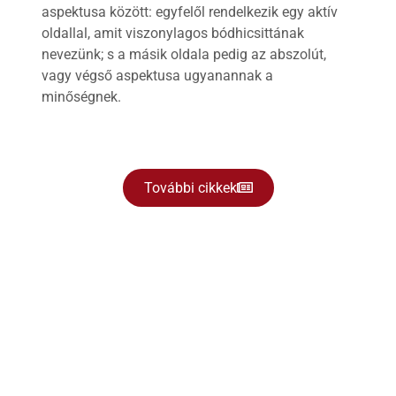
aspektusa között: egyfelől rendelkezik egy aktív
oldallal, amit viszonylagos bódhicsittának
nevezünk; s a másik oldala pedig az abszolút,
vagy végső aspektusa ugyanannak a
minőségnek.
További cikkek
Programjaink
Tisztán látni az érzelmek zűrzavarában
augusztus 08.
–