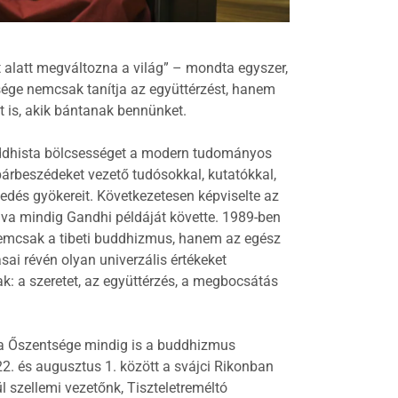
 alatt megváltozna a világ” – mondta egyszer,
ntsége nemcsak tanítja az együttérzést, hanem
t is, akik bántanak bennünket.
dhista bölcsességet a modern tudományos
árbeszédeket vezető tudósokkal, kutatókkal,
edés gyökereit. Következetesen képviselte az
llva mindig Gandhi példáját követte. 1989-ben
n nemcsak a tibeti buddhizmus, hanem az egész
sai révén olyan univerzális értékeket
ak: a szeretet, az együttérzés, a megbocsátás
a Őszentsége mindig is a buddhizmus
22. és augusztus 1. között a svájci Rikonban
l szellemi vezetőnk, Tiszteletreméltó