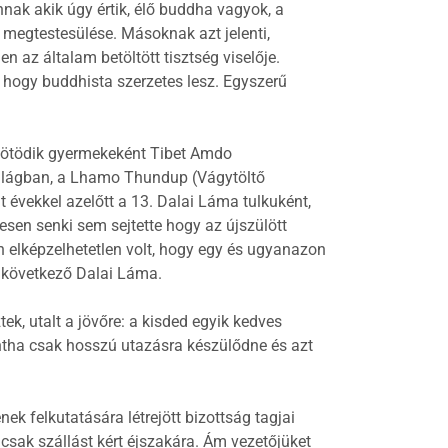
nnak akik úgy értik, élő buddha vagyok, a
 megtestesülése. Másoknak azt jelenti,
 az általam betöltött tisztség viselője.
t, hogy buddhista szerzetes lesz. Egyszerű
ád ötödik gyermekeként Tibet Amdo
 világban, a Lhamo Thundup (Vágytöltő
t évekkel azelőtt a 13. Dalai Láma tulkuként,
esen senki sem sejtette hogy az újszülött
 elképzelhetetlen volt, hogy egy és ugyanazon
a következő Dalai Láma.
k, utalt a jövőre: a kisded egyik kedves
intha csak hosszú utazásra készülődne és azt
k felkutatására létrejött bizottság tagjai
 csak szállást kért éjszakára. Ám vezetőjüket