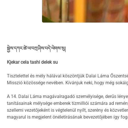
སྐྱེས་དཀར་ཚེ་ལ་བཀྲ་ཤིས་བདེ་ལེགས་སུ།
Kjekar cela tashi delek su
Tisztelettel és mély hálával köszöntjük Dalai Láma Őszents
Misszió közössége nevében. Kívánjuk neki, hogy még sokái
A 14. Dalai Láma magávalragadó személyisége, derűs lénye, j
tanításainak mélysége emberek tízmilliói számára ad remény
szellemi vezetőjeként is végtelenül nyílt, szerény és közv
magyarul is megjelent önéletírásának bevezetőjében így fo