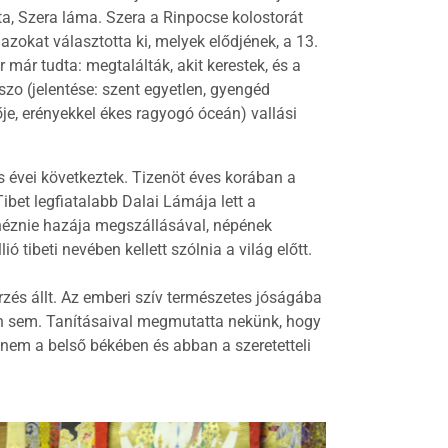
a, Szera láma. Szera a Rinpocse kolostorát
 azokat választotta ki, melyek elődjének, a 13.
már tudta: megtalálták, akit kerestek, és a
 (jelentése: szent egyetlen, gyengéd
ője, erényekkel ékes ragyogó óceán) vallási
s évei következtek. Tizenöt éves korában a
 Tibet legfiatalabb Dalai Lámája lett a
 néznie hazája megszállásával, népének
 tibeti nevében kellett szólnia a világ előtt.
zés állt. Az emberi szív természetes jóságába
en sem. Tanításaival megmutatta nekünk, hogy
nem a belső békében és abban a szeretetteli