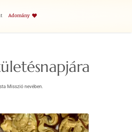
t
Adomány
ületésnapjára
ista Misszió nevében.