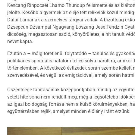
Kencang Rinpocsét Lhamo Thundup felismerte és az kiáltott
jelölte. Később a gyermek az eléje tett relikviák közül mindig
Dalai Lámának a személyes tárgyai voltak. A bizottság ekkor 
Dzsepcun Dzsampal Ngagvang Loszang Jese Tendzin Gyatszo
dicsőség, magasztosan szóló, könyörületes, a hit tanult véd
nevet kapta.
Ezután a – máig töretlenül folytatódó – tanulás és gyakorlá
politikai és spirituális hatalom teljes súlya hárult rá, amikor
történelemben. A következő évtizedek során szembe kellett
szenvedésével, és végül az emigrációval, amely során hatmillió
Őszentsége tanításainak középpontjában mindig az együttér
vetett hite soha nem rendült meg, még a legsötétebb időkb
az igazi boldogság forrása nem a külső körülményekben, ha
együttérzésben rejlik, amelyet minden élőlény iránt érzünk.