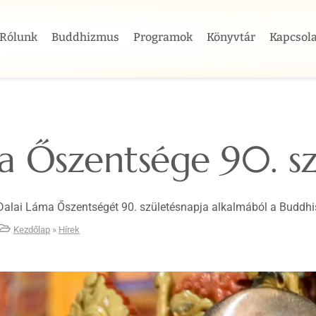
Rólunk
Buddhizmus
Programok
Könyvtár
Kapcsola
Lama Govinda
Tanítóink
Drikung védnökség
a Őszentsége 90. sz
Buddhista Misszió
Küldetésnyilatkozat
k Dalai Láma Őszentségét 90. születésnapja alkalmából a Buddh
Központok
Kezdőlap
»
Hírek
Govinda sztúpa