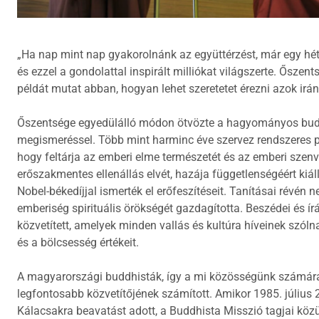
„Ha nap mint nap gyakorolnánk az együttérzést, már egy hét
és ezzel a gondolattal inspirált milliókat világszerte. Ősze
példát mutat abban, hogyan lehet szeretetet érezni azok irán
Őszentsége egyedülálló módon ötvözte a hagyományos bud
megismeréssel. Több mint harminc éve szervez rendszeres p
hogy feltárja az emberi elme természetét és az emberi szenv
erőszakmentes ellenállás elvét, hazája függetlenségéért kiá
Nobel-békedíjjal ismerték el erőfeszítéseit. Tanításai révé
emberiség spirituális örökségét gazdagította. Beszédei és írá
közvetített, amelyek minden vallás és kultúra híveinek szóln
és a bölcsesség értékeit.
A magyarországi buddhisták, így a mi közösségünk számár
legfontosabb közvetítőjének számított. Amikor 1985. július 
Kálacsakra beavatást adott, a Buddhista Misszió tagjai közü