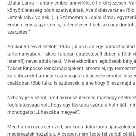
„Dalai Láma – ahány ember, annyifélét ért e kifejezésen. Va
könyörületesség bódhiszattvájának, Avalókitésvarának földi
»istenkirály« volnék. (…) Számomra a »dalai láma« egyszerűen
Emberi lény vagyok én is, történetesen tibeti, aki úgy döntöt
szerzetes.”
Amikor 90 évvel ezelőtt, 1935. július 6-án egy parasztcsal
tartományában, Takcer faluban újratestesült ebben a földi
Istennő) nevet adták neki. Mivel ekkoriban legidősebb bátyjá
Takcer Rinpocse reinkarnációjaként ismerte el, így természet
különböznék bármely közönséges falusi csecsemőtől, hiszen
családban több tulku is szülessék, pláne hogy ő lesz majd 
Néhány jel viszont, amit akkor szülei még máshogy értelmezte
foglalatossága volt, hogy egy táskába szórta a holmiját, m
mondogatta: „Lhászába megyek”.
Még három éves sem volt, amikor a dalai láma újjászületéséne
megérkeztek hozzájuk. A csoport nem fedte fel valódi célját,