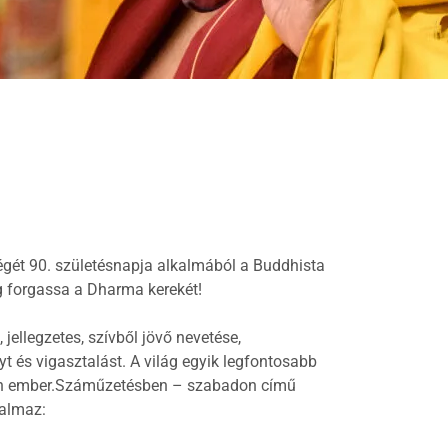
égét 90. születésnapja alkalmából a Buddhista
g forgassa a Dharma kerekét!
ellegzetes, szívből jövő nevetése,
t és vigasztalást. A világ egyik legfontosabb
etlen ember.Száműzetésben – szabadon című
galmaz: