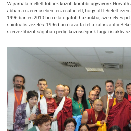
Vajramala mellett többek között korábbi ügyvivőnk Horváth 
abban a szerencsében részesülhetett, hogy ott lehetett eze
1996-ban és 2010-ben ellátogatott hazánkba, személyes péld
spirituális vezetés. 1996-ban ő avatta fel a zalaszántói Bék
szervezőbizottságában pedig közösségünk tagjai is aktív sze